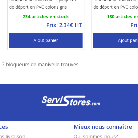
de déport en PVC coloris gris
de déport en PVC colo
234 articles en stock
180 articles e
Prix: 2.34€ HT
Pr
Ajout panier
Ajout pan
3 bloqueurs de manivelle trouvés
ces
Mieux nous connaître
s livraison
Qui sommes-nous?