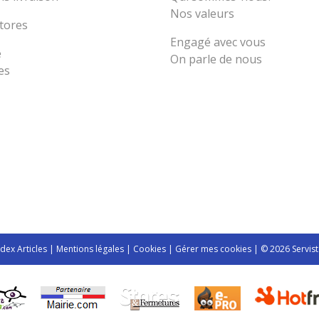
Nos valeurs
tores
Engagé avec vous
e
On parle de nous
es
ndex Articles
|
Mentions légales
|
Cookies
|
Gérer mes cookies
| © 2026 Servist