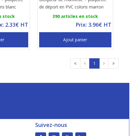
ris blanc
de déport en PVC coloris marron
n stock
390 articles en stock
ix: 2.33€ HT
Prix: 3.96€ HT
ier
Ajout panier
1
Suivez-nous