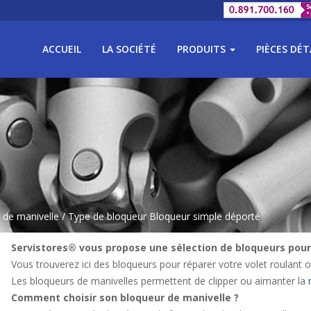
ACCUEIL
LA SOCIÉTÉ
PRODUITS
PIÈCES DÉ
 de manivelle
/ Type de bloqueur Bloqueur simple déporté
Servistores® vous propose une sélection de bloqueurs pour
Vous trouverez ici des bloqueurs pour réparer votre volet roulant o
Les bloqueurs de manivelles permettent de clipper ou aimanter la
Comment choisir son bloqueur de manivelle ?