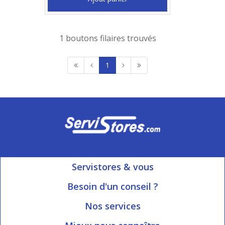
1 boutons filaires trouvés
1
Servistores & vous
Mon compte
Besoin d'un conseil ?
Nous contacter
Ouvert du Lundi au Vendredi
Nos services
8h15 à 12h00 | 13h30 à 16h45
Informations livraison