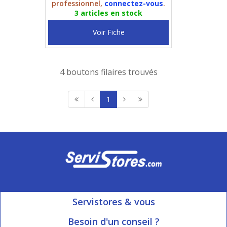
professionnel,
connectez-vous
.
3 articles en stock
Voir Fiche
4 boutons filaires trouvés
1
Servistores & vous
Mon compte
Besoin d'un conseil ?