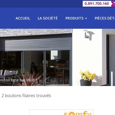
ACCUEIL
LA SOCIÉTÉ
PRODUITS
PIÈCES DÉ
outon ligne bus IB-IB+
2 boutons filaires trouvés