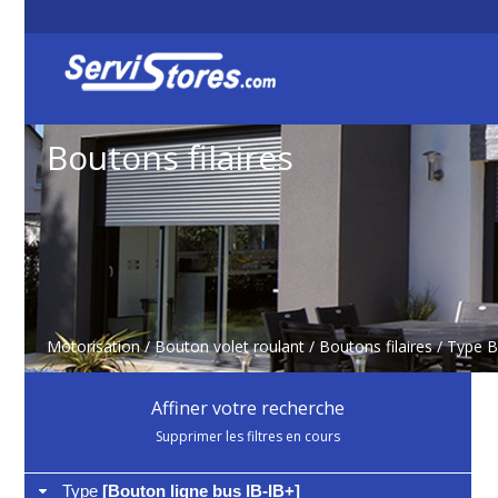
Boutons filaires
Motorisation
/
Bouton volet roulant
/
Boutons filaires
/ Type B
Affiner votre recherche
Supprimer les filtres en cours
Type
[Bouton ligne bus IB-IB+]