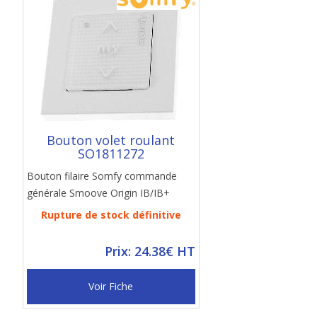
Bouton volet roulant
SO1811272
Bouton filaire Somfy commande
générale Smoove Origin IB/IB+
Rupture de stock définitive
Prix: 24.38€ HT
Voir Fiche