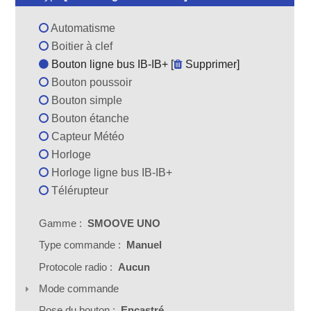
Automatisme
Boitier à clef
Bouton ligne bus IB-IB+ [
Supprimer
]
Bouton poussoir
Bouton simple
Bouton étanche
Capteur Météo
Horloge
Horloge ligne bus IB-IB+
Télérupteur
Gamme :
SMOOVE UNO
Type commande :
Manuel
Protocole radio :
Aucun
Mode commande
Pose du bouton :
Encastré