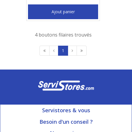
Ajout panier
4 boutons filaires trouvés
1
Servistores & vous
Mon compte
Besoin d'un conseil ?
Nous contacter
Ouvert du Lundi au Vendredi