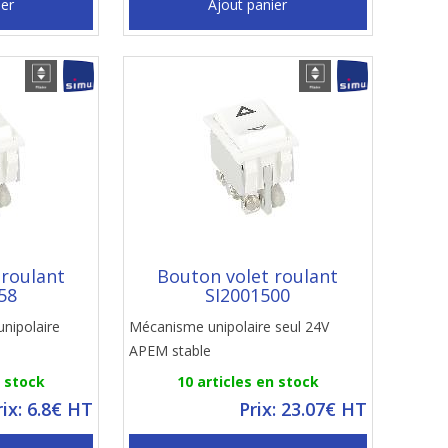
ier
Ajout panier
 roulant
Bouton volet roulant
58
SI2001500
nipolaire
Mécanisme unipolaire seul 24V
APEM stable
n stock
10 articles en stock
rix: 6.8€ HT
Prix: 23.07€ HT