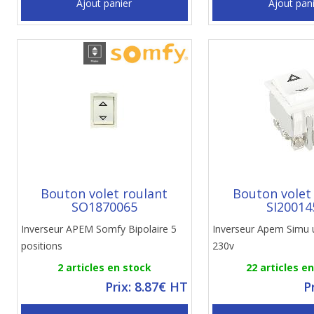
Ajout panier
Ajout pan
Bouton volet roulant
Bouton volet
SO1870065
SI20014
Inverseur APEM Somfy Bipolaire 5
Inverseur Apem Simu u
positions
230v
2 articles en stock
22 articles e
Prix: 8.87€ HT
P