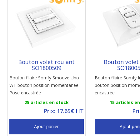
Bouton volet roulant
Bouton volet
SO1800509
SO1800
Bouton filaire Somfy Smoove Uno
Bouton filaire Somfy I
WT bouton position momentanée.
bouton position mom
Pose encastrée
encastrée
25 articles en stock
15 articles e
Prix: 17.65€ HT
Pr
Ajout panier
Ajout pan