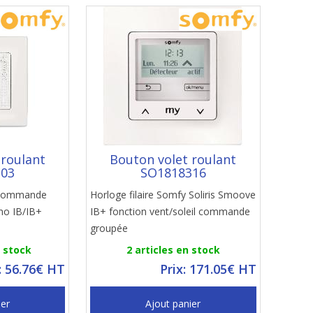
 roulant
Bouton volet roulant
203
SO1818316
y commande
Horloge filaire Somfy Soliris Smoove
no IB/IB+
IB+ fonction vent/soleil commande
groupée
n stock
2 articles en stock
: 56.76€ HT
Prix: 171.05€ HT
ier
Ajout panier