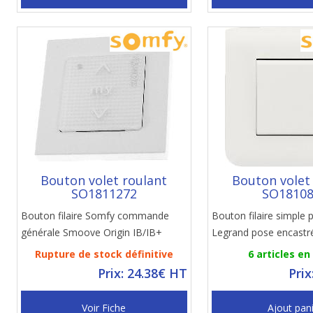
Bouton volet roulant
Bouton volet
SO1811272
SO1810
Bouton filaire Somfy commande
Bouton filaire simple 
générale Smoove Origin IB/IB+
Legrand pose encastr
Rupture de stock définitive
6 articles en
Prix: 24.38€ HT
Prix
Voir Fiche
Ajout pan