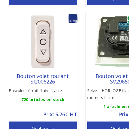
Bouton volet roulant
Bouton volet
SI2006226
SV2965
Basculeur étroit filaire stable
Selve – HORLOGE filai
moteurs filaire
720 articles en stock
1 article en
Prix: 5.76€ HT
Prix
Ajout panier
Ajout pan