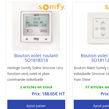
Bouton volet roulant
Bouton volet
SO1818314
SO1811
Horloge Somfy Soliris Smoove Uno
Bouton filaire Somf
fonction vent,soleil et pluie
individuelle Smoove U
commande individuelle
Pure Shine
2 articles en stock
57 articles e
Prix: 188.65€ HT
Prix
Ajout panier
Ajout pan