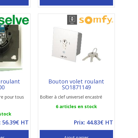
 roulant
Bouton volet roulant
00
SO1871149
re pour tous
Boîtier à clef universel encastré
6 articles en stock
 stock
: 56.39€ HT
Prix: 44.83€ HT
ier
Ajout panier