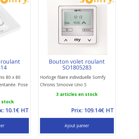
 roulant
Bouton volet roulant
514
SO1805283
nis 80 x 80
Horloge filaire individuelle Somfy
entanée. Pose
Chronis Smoove Uno S
3 articles en stock
n stock
ix: 10.1€ HT
Prix: 109.14€ HT
ier
Ajout panier