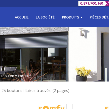
ACCUEIL
LA SOCIÉTÉ
PRODUITS
PIÈCES DÉ
u bouton = Encastré
25 boutons filaires trouvés (2 pages)