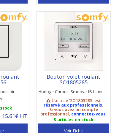
 roulant
Bouton volet roulant
856
SO1805285
poussoir
Horloge Chronis Smoove IB blanc
ée
L'article 'SO1805285' est
réservé aux professionnels
.
 stock
Si vous avez un compte
professionnel,
connectez-vous
.
: 15.61€ HT
3 articles en stock
ier
Voir Fiche