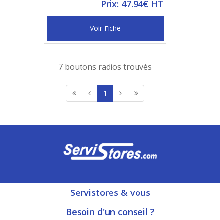
Prix: 47.94€ HT
Voir Fiche
7 boutons radios trouvés
1
Servistores & vous
Mon compte
Besoin d'un conseil ?