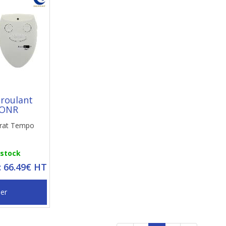
 roulant
ONR
rat Tempo
 stock
: 66.49€ HT
ier