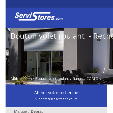
Bouton volet roulant - Rech
Motorisation
/
Bouton volet roulant
/ Gamme COM'ON
Affiner votre recherche
Supprimer les filtres en cours
Marque :
Deprat