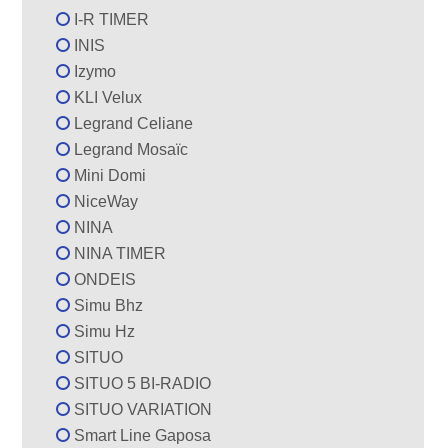
I-R TIMER
INIS
Izymo
KLI Velux
Legrand Celiane
Legrand Mosaïc
Mini Domi
NiceWay
NINA
NINA TIMER
ONDEIS
Simu Bhz
Simu Hz
SITUO
SITUO 5 BI-RADIO
SITUO VARIATION
Smart Line Gaposa