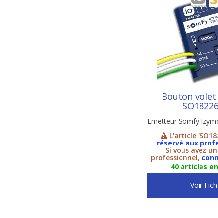
Bouton volet
SO1822
Emetteur Somfy Izym
L'article 'SO18
réservé aux prof
Si vous avez u
professionnel,
conn
40 articles e
Voir Fich