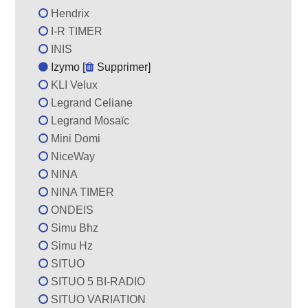
Hendrix
I-R TIMER
INIS
Izymo [
Supprimer
]
KLI Velux
Legrand Celiane
Legrand Mosaïc
Mini Domi
NiceWay
NINA
NINA TIMER
ONDEIS
Simu Bhz
Simu Hz
SITUO
SITUO 5 BI-RADIO
SITUO VARIATION