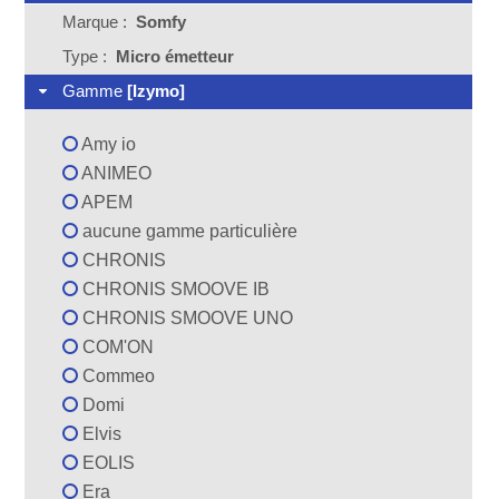
Marque :
Somfy
Type :
Micro émetteur
Gamme
[Izymo]
Amy io
ANIMEO
APEM
aucune gamme particulière
CHRONIS
CHRONIS SMOOVE IB
CHRONIS SMOOVE UNO
COM'ON
Commeo
Domi
Elvis
EOLIS
Era