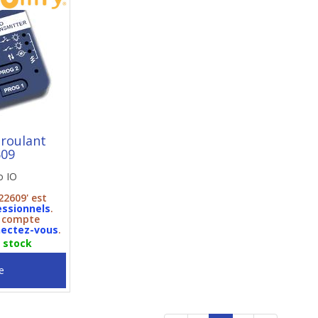
 roulant
609
o IO
22609' est
essionnels
.
n compte
ectez-vous
.
n stock
e