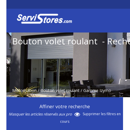
Bouton volet roulant - Rech
Motorisation
/
Bouton volet roulant
/ Gamme Izymo
Affiner votre recherche
Masquer les articles réservés aux pro
Supprimer les filtres en
cours