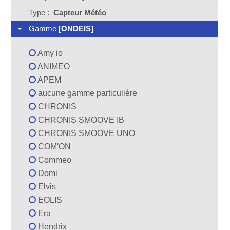
Type :
Capteur Météo
Gamme
[ONDEIS]
Amy io
ANIMEO
APEM
aucune gamme particulière
CHRONIS
CHRONIS SMOOVE IB
CHRONIS SMOOVE UNO
COM'ON
Commeo
Domi
Elvis
EOLIS
Era
Hendrix