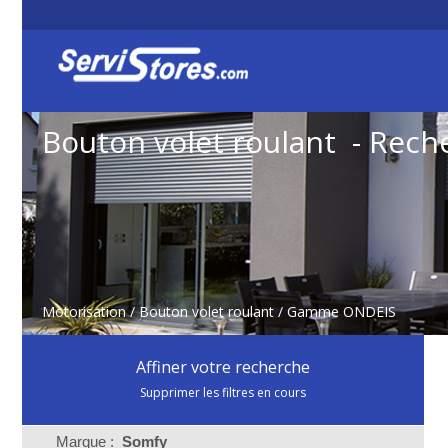
Bouton volet roulant - Rech
Motorisation
/
Bouton volet roulant
/ Gamme ONDEIS
Affiner votre recherche
Supprimer les filtres en cours
Marque :
Somfy