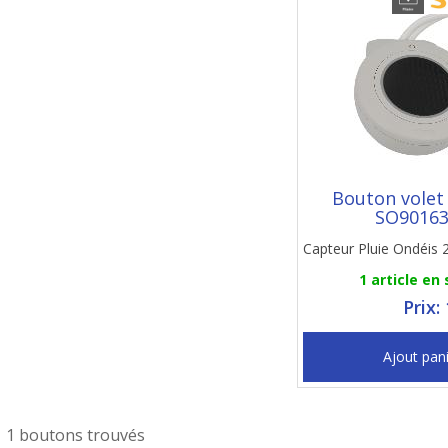
Bouton volet
SO9016
Capteur Pluie Ondéis 
1 article en
Prix:
Ajout pan
1 boutons trouvés