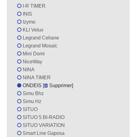
I-R TIMER
INIS
Izymo
KLI Velux
Legrand Celiane
Legrand Mosaïc
Mini Domi
NiceWay
NINA
NINA TIMER
ONDEIS [
Supprimer
]
Simu Bhz
Simu Hz
SITUO
SITUO 5 BI-RADIO
SITUO VARIATION
Smart Line Gaposa