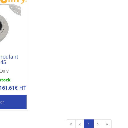
 roulant
345
230 V
 stock
 161.61€ HT
ier
1