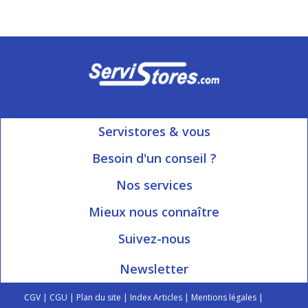
Servistores & vous
Mon compte
Besoin d'un conseil ?
Nous contacter
Ouvert du Lundi au Vendredi
Nos services
8h15 à 12h00 | 13h30 à 16h45
Informations livraison
Mieux nous connaître
Qui sommes-nous?
Blog Servistores
Suivez-nous
Nos valeurs
Plan du site
Newsletter
Engagé avec vous
Index articles
On parle de nous
CGV
|
CGU
|
Plan du site
|
Index Articles
|
Mentions légales
|