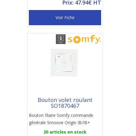
Prix: 47.94€ HT
Voir Fiche
Bouton volet roulant
SO1870467
Bouton filaire Somfy commande
générale Smoove Origin IB/IB+
20 articles en stock