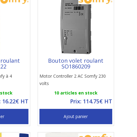
 roulant
Bouton volet roulant
222
SO1860209
mfy à 4
Motor Controller 2 AC Somfy 230
volts
 stock
10 articles en stock
: 16.22€ HT
Prix: 114.75€ HT
ier
Ajout panier