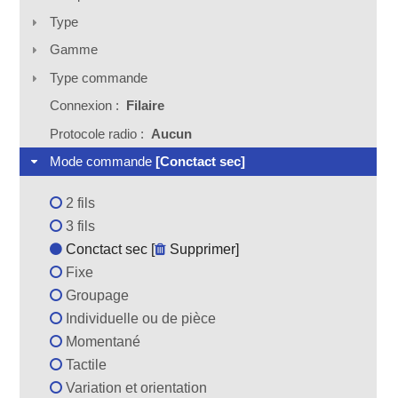
Type
Gamme
Type commande
Connexion :
Filaire
Protocole radio :
Aucun
Mode commande
[Conctact sec]
2 fils
3 fils
Conctact sec [
Supprimer
]
Fixe
Groupage
Individuelle ou de pièce
Momentané
Tactile
Variation et orientation