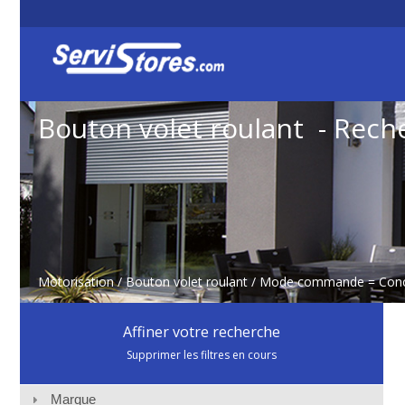
Bouton volet roulant - Rech
Motorisation
/
Bouton volet roulant
/ Mode commande = Conc
Affiner votre recherche
Supprimer les filtres en cours
Marque