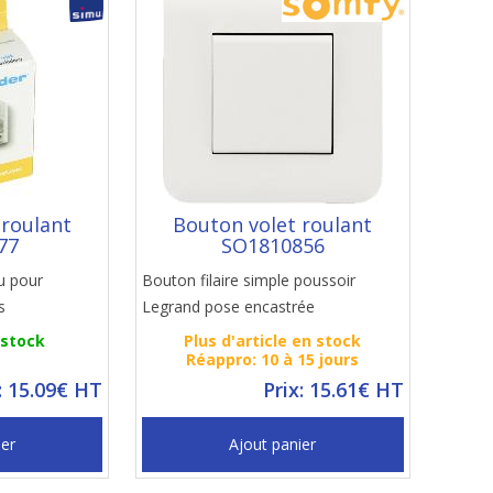
 roulant
Bouton volet roulant
77
SO1810856
mu pour
Bouton filaire simple poussoir
s
Legrand pose encastrée
 stock
Plus d'article en stock
Réappro: 10 à 15 jours
: 15.09€ HT
Prix: 15.61€ HT
ier
Ajout panier