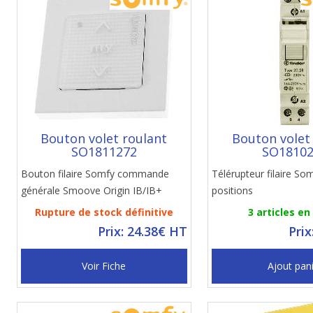
Bouton volet roulant
Bouton volet
SO1811272
SO1810
Bouton filaire Somfy commande
Télérupteur filaire So
générale Smoove Origin IB/IB+
positions
Rupture de stock définitive
3 articles en
Prix: 24.38€ HT
Prix
Voir Fiche
Ajout pan