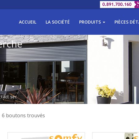
ACCUEIL
LA SOCIÉTÉ
PRODUITS
PIÈCES DÉ
erche
tact sec
6 boutons trouvés