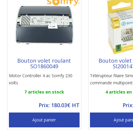
Bouton volet roulant
Bouton volet
SO1860049
SI20014
Motor Controller 4 ac Somfy 230
Télérupteur filaire Si
volts
commande multipoint
7 articles en stock
4 articles en
Prix: 180.03€ HT
Prix
Ajout panier
Ajout pan