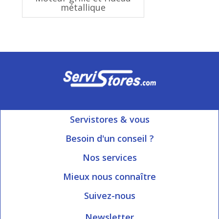
métallique
Servistores & vous
Mon compte
Besoin d'un conseil ?
Nous contacter
Ouvert du Lundi au Vendredi
Nos services
8h15 à 12h00 | 13h30 à 16h45
Informations livraison
Mieux nous connaître
Qui sommes-nous?
Blog Servistores
Suivez-nous
Nos valeurs
Plan du site
Newsletter