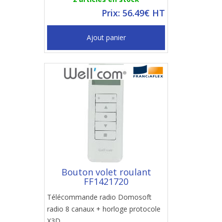
Prix: 56.49€ HT
Ajout panier
Bouton volet roulant
FF1421720
Télécommande radio Domosoft
radio 8 canaux + horloge protocole
X3D