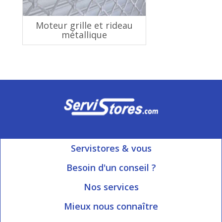
Moteur grille et rideau
métallique
Servistores & vous
Mon compte
Besoin d'un conseil ?
Nous contacter
Ouvert du Lundi au Vendredi
Nos services
8h15 à 12h00 | 13h30 à 16h45
Informations livraison
Mieux nous connaître