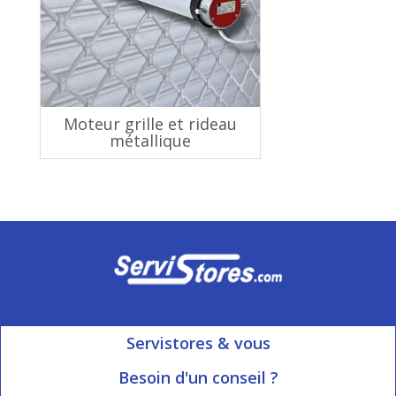
Moteur grille et rideau
métallique
Servistores & vous
Mon compte
Besoin d'un conseil ?
Nous contacter