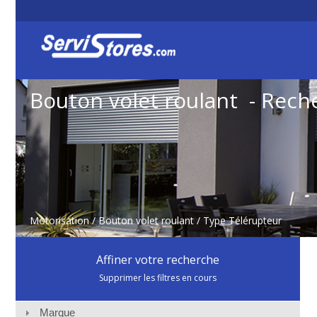
Bouton volet roulant - Rech
Motorisation
/
Bouton volet roulant
/ Type Télérupteur
Affiner votre recherche
Supprimer les filtres en cours
Marque