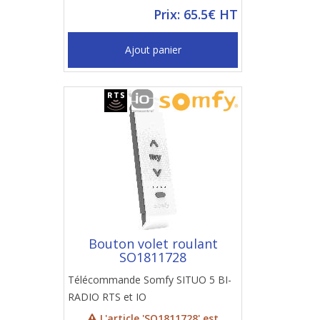
Prix: 65.5€ HT
Ajout panier
Bouton volet roulant
SO1811728
Télécommande Somfy SITUO 5 BI-
RADIO RTS et IO
L'article 'SO1811728' est