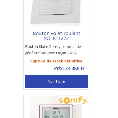
Bouton volet roulant
SO1811272
Bouton filaire Somfy commande
générale Smoove Origin IB/IB+
Rupture de stock définitive
Prix: 24.38€ HT
Voir Fiche