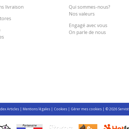
s livraison
Qui sommes-nous?
Nos valeurs
tores
Engagé avec vous
e
On parle de nous
es
ndex Articles
|
Mentions légales
|
Cookies
|
Gérer mes cookies
| © 2026 Servist