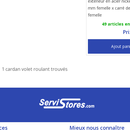
extérieur en acier nick
mm femelle x carré d
femelle
49 articles e
Pr
Ajout pan
1 cardan volet roulant trouvés
ces
Mieux nous connaître