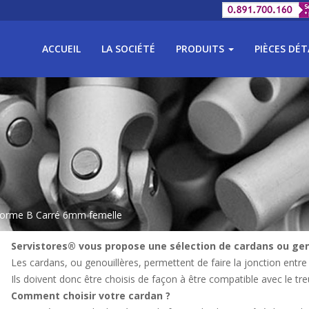
ACCUEIL
LA SOCIÉTÉ
PRODUITS
PIÈCES DÉ
Forme B Carré 6mm femelle
Servistores® vous propose une sélection de cardans ou geno
Les cardans, ou genouillères, permettent de faire la jonction entre la
Ils doivent donc être choisis de façon à être compatible avec le treui
Comment choisir votre cardan ?