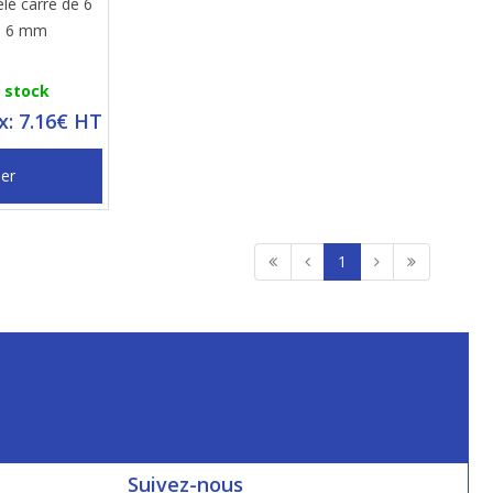
elé carré de 6
e 6 mm
n stock
ix: 7.16€ HT
ier
1
Suivez-nous