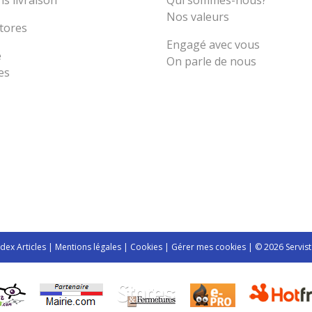
s livraison
Qui sommes-nous?
Nos valeurs
tores
Engagé avec vous
e
On parle de nous
es
ndex Articles
|
Mentions légales
|
Cookies
|
Gérer mes cookies
| © 2026 Servist