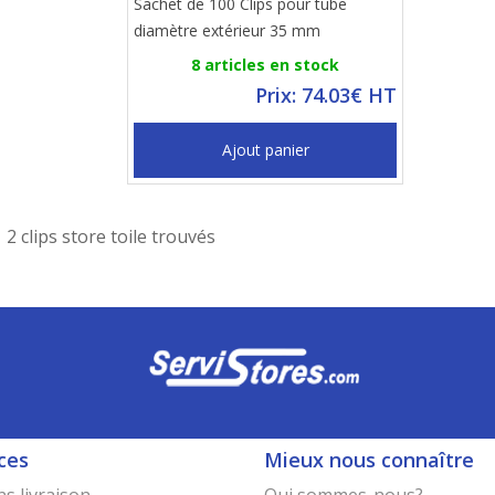
Sachet de 100 Clips pour tube
diamètre extérieur 35 mm
8 articles en stock
Prix: 74.03€ HT
Ajout panier
2 clips store toile trouvés
ces
Mieux nous connaître