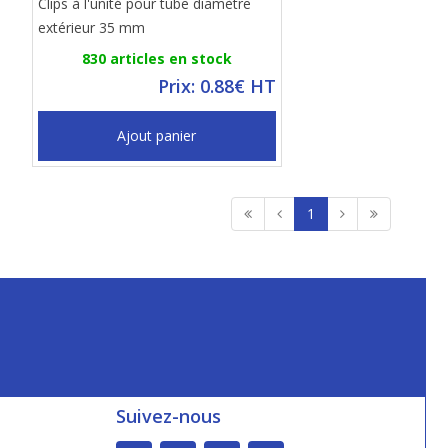
Clips à l'unité pour tube diamètre
extérieur 35 mm
830 articles en stock
Prix: 0.88€ HT
Ajout panier
1
Suivez-nous