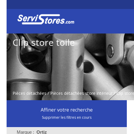
Clip store toile
Pièces détachées
/
Pièces détachées store intérieur
/
Clip store
Affiner votre recherche
Supprimer les filtres en cours
Marque :
Ortiz