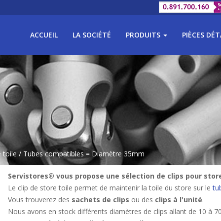
ACCUEIL
LA SOCIÉTÉ
PRODUITS
PIÈCES DÉ
 toile
/ Tubes compatibles = Diamètre 35mm
Servistores® vous propose une sélection de clips pour store
Le clip de store toile permet de maintenir la toile du store sur le
tu
Vous trouverez des
sachets de clips
ou des
clips à l'unité
.
Nous avons en stock différents diamètres de clips allant de 10 à 