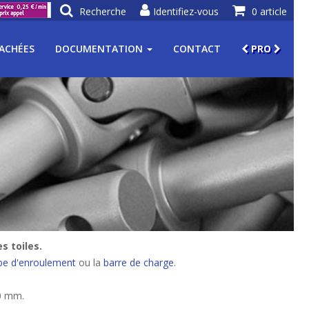
Recherche
Identifiez-vous
0 article
TACHÉES
DOCUMENTATION
CONTACT
PRO
s toiles.
be d'enroulement
ou la
barre de charge
.
70 mm.