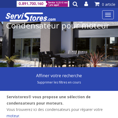
0 article
Toggl
navig
Condensateur pour moteur
Affiner votre recherche
Supprimer les filtres en cours
Servistores® vous propose une sélection de
condensateurs pour moteurs.
Vous trouverez ici des condensateurs pour réparer votre
moteur
.