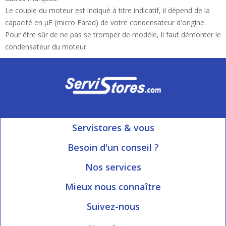
Le couple du moteur est indiqué à titre indicatif, il dépend de la
capacité en µF (micro Farad) de votre condensateur d'origine.
Pour être sûr de ne pas se tromper de modèle, il faut démonter le
condensateur du moteur.
Servistores & vous
Mon compte
Besoin d'un conseil ?
Nous contacter
Ouvert du Lundi au Vendredi
Nos services
8h15 à 12h00 | 13h30 à 16h45
Informations livraison
Mieux nous connaître
Qui sommes-nous?
Blog Servistores
Suivez-nous
Nos valeurs
Plan du site