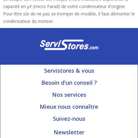
capacité en µF (micro Farad) de votre condensateur d'origine.
Pour être sûr de ne pas se tromper de modèle, il faut démonter le
condensateur du moteur.
Servistores & vous
Mon compte
Besoin d'un conseil ?
Nous contacter
Ouvert du Lundi au Vendredi
Nos services
8h15 à 12h00 | 13h30 à 16h45
Informations livraison
Mieux nous connaître
Qui sommes-nous?
Blog Servistores
Suivez-nous
Nos valeurs
Plan du site
Newsletter
Engagé avec vous
Index articles