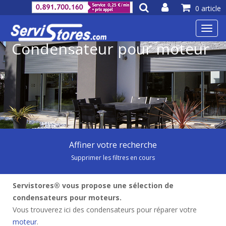
0 article
Toggl
navig
Condensateur pour moteur
Affiner votre recherche
Supprimer les filtres en cours
Servistores® vous propose une sélection de
condensateurs pour moteurs.
Vous trouverez ici des condensateurs pour réparer votre
moteur
.