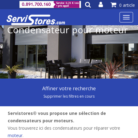
0 article
Toggl
navig
Condensateur pour moteur
Affiner votre recherche
Supprimer les filtres en cours
Servistores® vous propose une sélection de
condensateurs pour moteurs.
Vous trouverez ici des condensateurs pour réparer votre
moteur
.