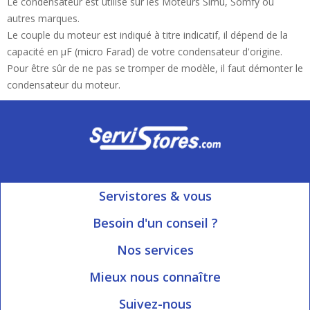
Le condensateur est utilisé sur les Moteurs Simu, Somfy ou
autres marques.
Le couple du moteur est indiqué à titre indicatif, il dépend de la
capacité en µF (micro Farad) de votre condensateur d'origine.
Pour être sûr de ne pas se tromper de modèle, il faut démonter le
condensateur du moteur.
Servistores & vous
Mon compte
Besoin d'un conseil ?
Nous contacter
Ouvert du Lundi au Vendredi
Nos services
8h15 à 12h00 | 13h30 à 16h45
Informations livraison
Mieux nous connaître
Qui sommes-nous?
Blog Servistores
Suivez-nous