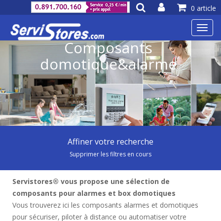
0 article
Toggl
navig
Composants
domotique&alarme
Affiner votre recherche
Supprimer les filtres en cours
Servistores® vous propose une sélection de
composants pour alarmes et box domotiques
Vous trouverez ici les composants alarmes et domotiques
pour sécuriser, piloter à distance ou automatiser votre