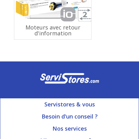
Moteurs avec retour
d'information
Servistores & vous
Mon compte
Besoin d'un conseil ?
Nous contacter
Ouvert du Lundi au Vendredi
Nos services
8h15 à 12h00 | 13h30 à 16h45
Informations livraison