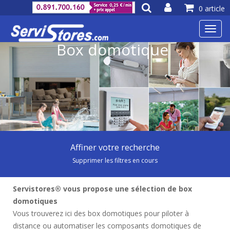
0 article
Toggl
navig
Box domotique
Affiner votre recherche
Supprimer les filtres en cours
Servistores® vous propose une sélection de box
domotiques
Vous trouverez ici des box domotiques pour piloter à
distance ou automatiser les composants domotiques de