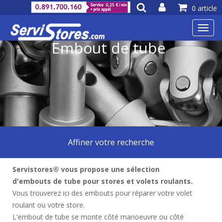
0 article
Toggl
navig
Embout de tube
Affiner votre recherche
Servistores® vous propose une sélection
d'embouts de tube pour stores et volets roulants.
Vous trouverez ici des embouts pour réparer votre volet
roulant ou votre store.
L'embout de tube se monte côté manoeuvre ou côté