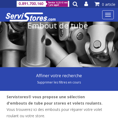
0 article
Toggl
navig
Embout de tube
Affiner votre recherche
Supprimer les filtres en cours
Servistores® vous propose une sélection
d'embouts de tube pour stores et volets roulants.
Vous trouverez ici des embouts pour réparer votre volet
roulant ou votre store.