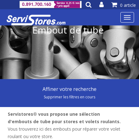
0 article
Toggl
navig
Embout de tube
Affiner votre recherche
Supprimer les filtres en cours
Servistores® vous propose une sélection
d'embouts de tube pour stores et volets roulants.
Vous trouverez ici des embouts pour réparer votre volet
roulant ou votre store.