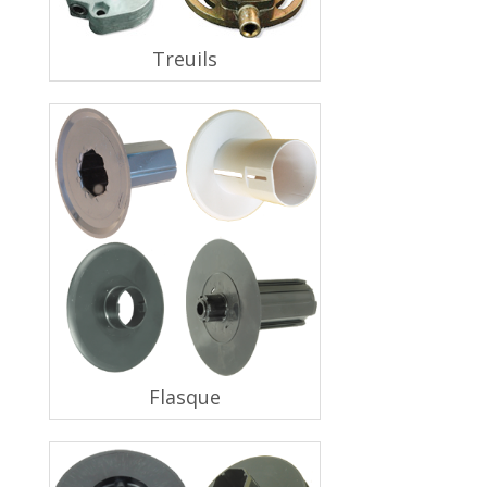
Treuils
Flasque