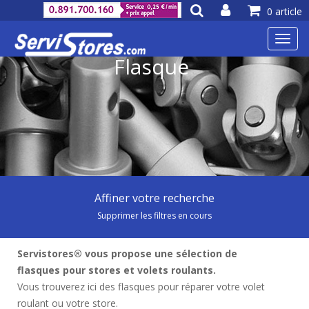
0 article
Toggl
navig
Flasque
Affiner votre recherche
Supprimer les filtres en cours
Servistores® vous propose une sélection de
flasques pour stores et volets roulants.
Vous trouverez ici des flasques pour réparer votre volet
roulant ou votre store.