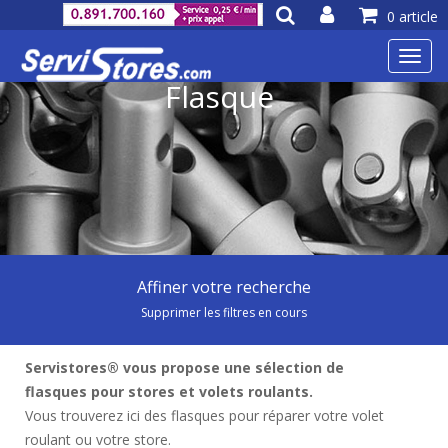
0 article
Toggl
navig
Flasque
Affiner votre recherche
Supprimer les filtres en cours
Servistores® vous propose une sélection de
flasques pour stores et volets roulants.
Vous trouverez ici des flasques pour réparer votre volet
roulant ou votre store.