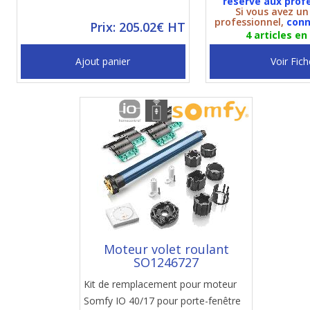
réservé aux prof
Si vous avez u
professionnel,
conn
Prix: 205.02€ HT
4 articles en
Ajout panier
Voir Fich
Moteur volet roulant
SO1246727
Kit de remplacement pour moteur
Somfy IO 40/17 pour porte-fenêtre