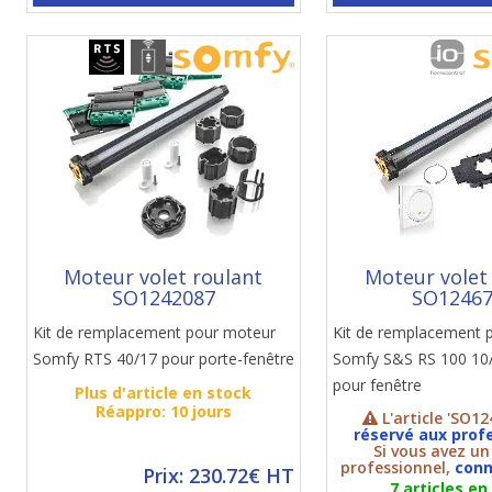
Moteur volet roulant
Moteur volet
SO1242087
SO1246
Kit de remplacement pour moteur
Kit de remplacement 
Somfy RTS 40/17 pour porte-fenêtre
Somfy S&S RS 100 10/
pour fenêtre
Plus d'article en stock
Réappro: 10 jours
L'article 'SO12
réservé aux prof
Si vous avez u
professionnel,
conn
Prix: 230.72€ HT
7 articles en