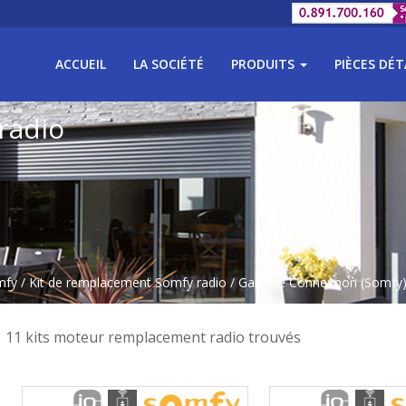
ACCUEIL
LA SOCIÉTÉ
PRODUITS
PIÈCES DÉ
radio
mfy
/
Kit de remplacement Somfy radio
/ Gamme Connexoon (Somfy
11 kits moteur remplacement radio trouvés