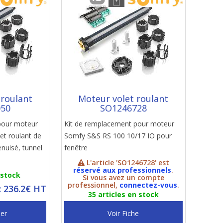
 roulant
Moteur volet roulant
050
SO1246728
pour moteur
Kit de remplacement pour moteur
et roulant de
Somfy S&S RS 100 10/17 IO pour
nuisé, tunnel
fenêtre
L'article 'SO1246728' est
réservé aux professionnels
.
 stock
Si vous avez un compte
professionnel,
connectez-vous
.
: 236.2€ HT
35 articles en stock
ier
Voir Fiche