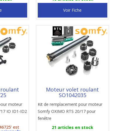
e
Voir Fiche
 roulant
Moteur volet roulant
725
SO1042035
pour moteur
Kit de remplacement pour moteur
17 IO ID1-ID2
Somfy OXIMO RTS 20/17 pour
fenêtre
46725' est
21 articles en stock