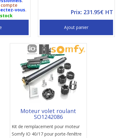
essionnels
.
n compte
ectez-vous
.
Prix: 231.95€ HT
 stock
e
Ajout panier
Moteur volet roulant
SO1242086
Kit de remplacement pour moteur
Somfy IO 40/17 pour porte-fenêtre