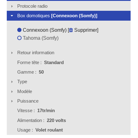
Protocole radio
Box domotiques
[Connexoon (Somfy)]
Connexoon (Somfy) [
Supprimer
]
Tahoma (Somfy)
Retour information
Forme tête :
Standard
Gamme :
50
Type
Modèle
Puissance
Vitesse :
17tr/min
Alimentation :
220 volts
Usage :
Volet roulant