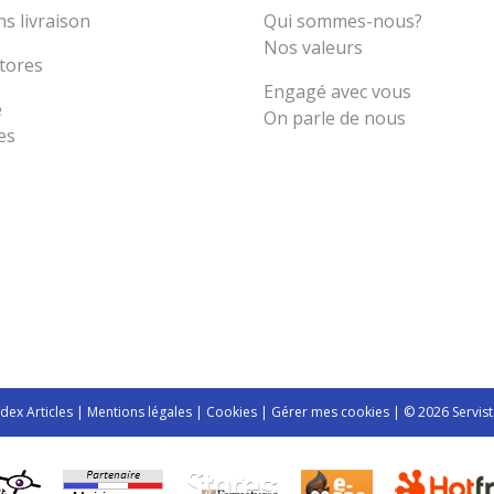
s livraison
Qui sommes-nous?
Nos valeurs
tores
Engagé avec vous
e
On parle de nous
es
ndex Articles
|
Mentions légales
|
Cookies
|
Gérer mes cookies
| © 2026 Servist