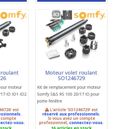
 roulant
Moteur volet roulant
726
SO1246729
pour moteur
Kit de remplacement pour moteur
17 IO ID1-ID2
Somfy S&S RS 100 20/17 IO pour
porte-fenêtre
46726' est
L'article 'SO1246729' est
essionnels
.
réservé aux professionnels
.
n compte
Si vous avez un compte
ectez-vous
.
professionnel,
connectez-vous
.
 stock
16 articles en stock