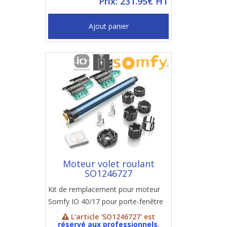
Prix: 231.95€ HT
Ajout panier
Moteur volet roulant
SO1246727
Kit de remplacement pour moteur
Somfy IO 40/17 pour porte-fenêtre
L'article 'SO1246727' est
réservé aux professionnels
.