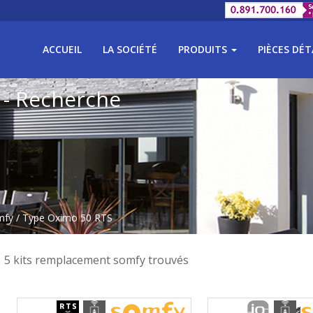
ACCUEIL
LA SOCIÉTÉ
PRODUITS
PIÈCES DÉ
 - Recherche
mfy
/ Type Oximo 50 RTS
5 kits remplacement somfy trouvés