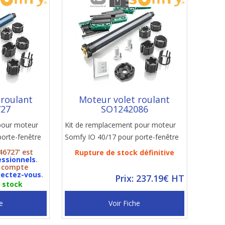
 roulant
Moteur volet roulant
727
SO1242086
pour moteur
Kit de remplacement pour moteur
orte-fenêtre
Somfy IO 40/17 pour porte-fenêtre
46727' est
Rupture de stock définitive
essionnels
.
n compte
ectez-vous
.
Prix: 237.19€ HT
n stock
e
Voir Fiche