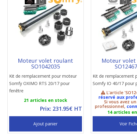
Moteur volet roulant
Moteur volet
SO1042035
SO1246
Kit de remplacement pour moteur
Kit de remplacement 
Somfy OXIMO RTS 20/17 pour
Somfy IO 40/17 pour p
fenêtre
L'article 'SO12
réservé aux prof
21 articles en stock
Si vous avez u
professionnel,
conn
Prix: 231.95€ HT
14 articles e
Ajout panier
Voir Fich