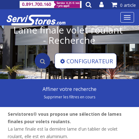
0 article
Toggl
navig
Lame finale volet roulant
- Recherche
CONFIGURATEUR
Affiner votre recherche
Supprimer les filtres en cours
Servistores® vous propose une sélection de lames
finales pour volets roulants.
La lame finale est la dernière lame d'un tablier de volet
roulant, elle est en aluminium.