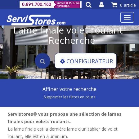
0 article
Toggl
navig
Lame finale volet roulant
- Recherche
CONFIGURATEUR
Affiner votre recherche
Supprimer les filtres en cours
Servistores® vous propose une sélection de lames
finales pour volets roulants.
La lame finale est la dernière lame d'un tablier de volet
roulant, elle est en aluminium.