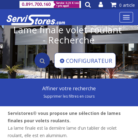
0 article
Toggl
navig
Lame finale volet roulant
- Recherche
CONFIGURATEUR
Affiner votre recherche
Supprimer les filtres en cours
Servistores® vous propose une sélection de lames
finales pour volets roulants.
La lame finale est la dernière lame d'un tablier de volet
roulant, elle est en aluminium.