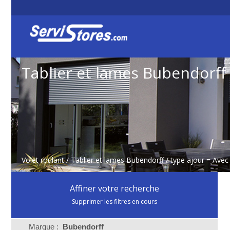
Tablier et lames Bubendorff
Volet roulant
/
Tablier et lames Bubendorff
/ type ajour = Avec
Affiner votre recherche
Supprimer les filtres en cours
Marque :
Bubendorff