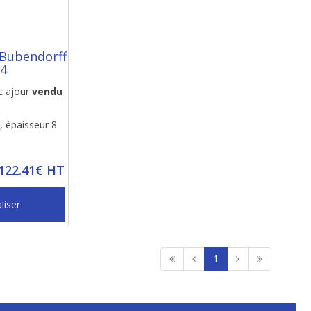
 Bubendorff
04
c ajour
vendu
 épaisseur 8
 122.41€ HT
liser
1