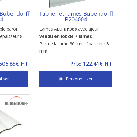
 Bubendorff
Tablier et lames Bubendorff
04
B204004
ble paroi
Lames ALU
DP368
avec ajour
épaisseur 8
vendu en lot de 7 lames
.
Pas de la lame 36 mm, épaisseur 8
mm
 506.85€ HT
Prix: 122.41€ HT
liser
Personnaliser