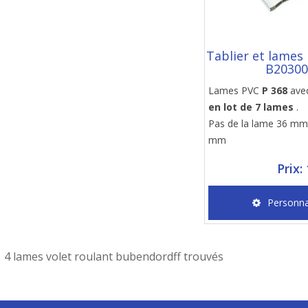
Tablier et lames
B2030
Lames PVC
P 368
ave
en lot de 7 lames
.
Pas de la lame 36 mm,
mm
Prix:
Personna
4 lames volet roulant bubendordff trouvés