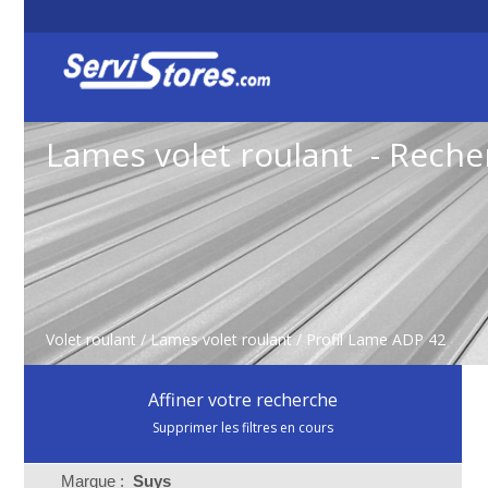
Lames volet roulant - Reche
Volet roulant
/
Lames volet roulant
/ Profil Lame ADP 42
Affiner votre recherche
Supprimer les filtres en cours
Marque :
Suys