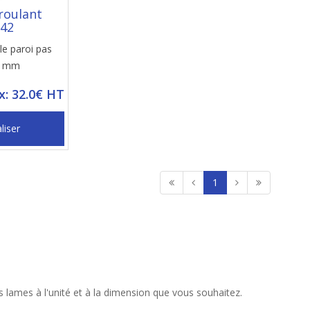
roulant
42
e paroi pas
8 mm
ix: 32.0€ HT
liser
1
 lames à l'unité et à la dimension que vous souhaitez.