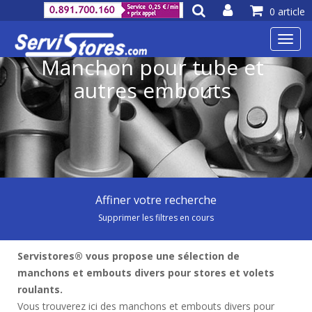
0 article
Toggl
navig
Manchon pour tube et
autres embouts
Affiner votre recherche
Supprimer les filtres en cours
Servistores® vous propose une sélection de
manchons et embouts divers pour stores et volets
roulants.
Vous trouverez ici des manchons et embouts divers pour