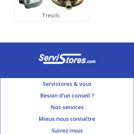
Treuils
Servistores & vous
Mon compte
Besoin d'un conseil ?
Nous contacter
Ouvert du Lundi au Vendredi
Nos services
8h15 à 12h00 | 13h30 à 16h45
Informations livraison
Mieux nous connaître
Qui sommes-nous?
Blog Servistores
Suivez-nous