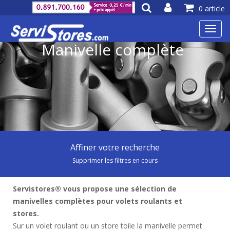
0 article
Toggl
navig
Manivelle complète
Affiner votre recherche
Supprimer les filtres en cours
Servistores® vous propose une sélection de
manivelles complètes pour volets roulants et
stores.
Sur un volet roulant ou un store toile la manivelle permet