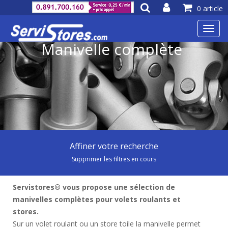
0 article
Toggl
navig
Manivelle complète
Affiner votre recherche
Supprimer les filtres en cours
Servistores® vous propose une sélection de
manivelles complètes pour volets roulants et
stores.
Sur un volet roulant ou un store toile la manivelle permet