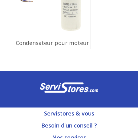
Condensateur pour moteur
Servistores & vous
Mon compte
Besoin d'un conseil ?
Nous contacter
Ouvert du Lundi au Vendredi
Nos services