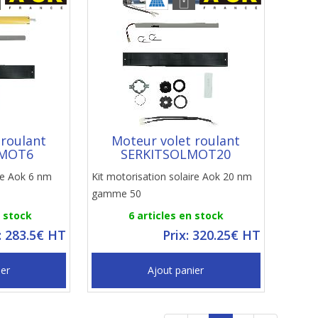
 roulant
Moteur volet roulant
LMOT6
SERKITSOLMOT20
ire Aok 6 nm
Kit motorisation solaire Aok 20 nm
gamme 50
n stock
6 articles en stock
: 283.5€ HT
Prix: 320.25€ HT
ier
Ajout panier