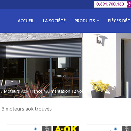
ACCUEIL
LA SOCIÉTÉ
PRODUITS
PIÈCES DÉ
/
Moteurs Aok France
/ Alimentation 12 volts
3 moteurs aok trouvés