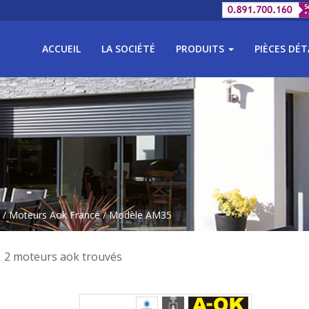
ACCUEIL
LA SOCIÉTÉ
PRODUITS
PIÈCES DÉ
/
Moteurs Aok France
/ Modèle AM35
2 moteurs aok trouvés