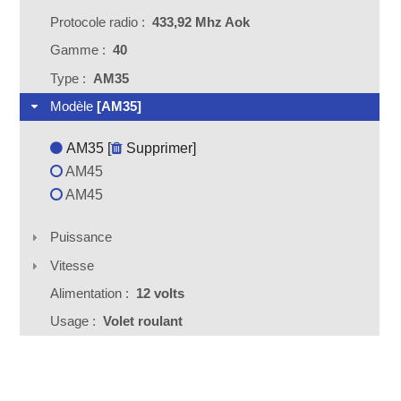
Protocole radio :
433,92 Mhz Aok
Gamme :
40
Type :
AM35
Modèle
[AM35]
AM35 [
Supprimer
]
AM45
AM45
Puissance
Vitesse
Alimentation :
12 volts
Usage :
Volet roulant