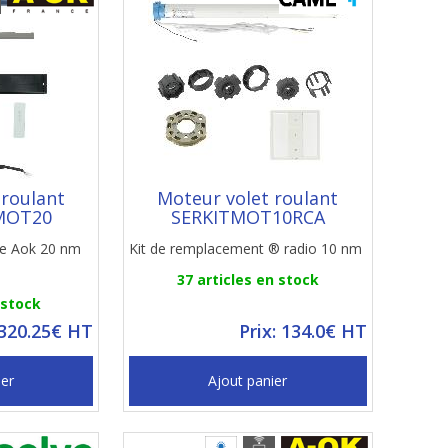
 roulant
Moteur volet roulant
MOT20
SERKITMOT10RCA
ire Aok 20 nm
Kit de remplacement ® radio 10 nm
37 articles en stock
 stock
 320.25€ HT
Prix: 134.0€ HT
ier
Ajout panier