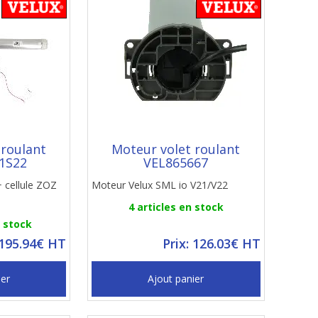
 roulant
Moteur volet roulant
1S22
VEL865667
+ cellule ZOZ
Moteur Velux SML io V21/V22
4 articles en stock
n stock
 195.94€ HT
Prix: 126.03€ HT
ier
Ajout panier