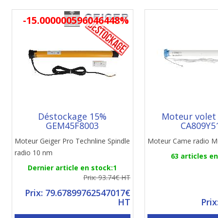
-15.000000596046448%
Déstockage 15%
Moteur volet
GEM45F8003
CA809Y5
Moteur Geiger Pro Technline Spindle
Moteur Came radio 
radio 10 nm
63 articles e
Dernier article en stock:1
Prix: 93.74€ HT
Prix: 79.67899762547017€
HT
Prix