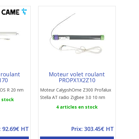
 roulant
Moteur volet roulant
170
PROPX1X2Z10
MOS R 20 nm
Moteur CalypshOme Z300 Profalux
Stella AT radio Zigbee 3.0 10 nm
n stock
4 articles en stock
: 92.69€ HT
Prix: 303.45€ HT