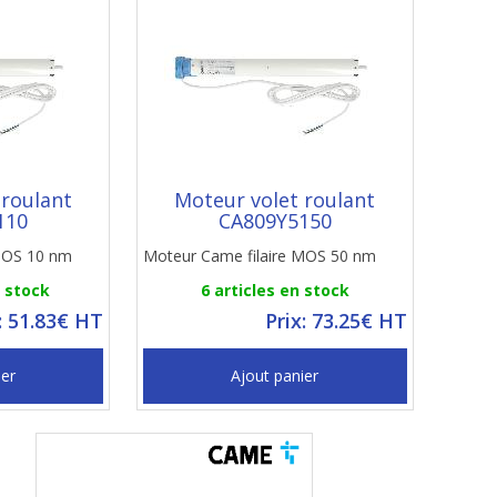
 roulant
Moteur volet roulant
110
CA809Y5150
 MOS 10 nm
Moteur Came filaire MOS 50 nm
n stock
6 articles en stock
: 51.83€ HT
Prix: 73.25€ HT
ier
Ajout panier