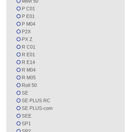
Movi 50
P C01
P E01
P M04
P2X
PX Z
R C01
R E01
R E14
R M04
R M05
Roll 50
SE
SE PLUS RC
SE PLUS-com
SEE
SP1
SP2