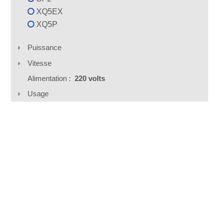
XQ5EX
XQ5P
Puissance
Vitesse
Alimentation :
220 volts
Usage