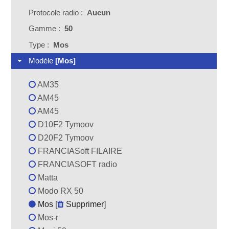
Protocole radio :
Aucun
Gamme :
50
Type :
Mos
Modèle
[Mos]
AM35
AM45
AM45
D10F2 Tymoov
D20F2 Tymoov
FRANCIASoft FILAIRE
FRANCIASOFT radio
Matta
Modo RX 50
Mos [
Supprimer
]
Mos-r