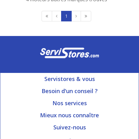
1
Servistores & vous
Mon compte
Besoin d'un conseil ?
Nous contacter
Ouvert du Lundi au Vendredi
Nos services
8h15 à 12h00 | 13h30 à 16h45
Informations livraison
Mieux nous connaître
Qui sommes-nous?
Blog Servistores
Suivez-nous
Nos valeurs
Plan du site