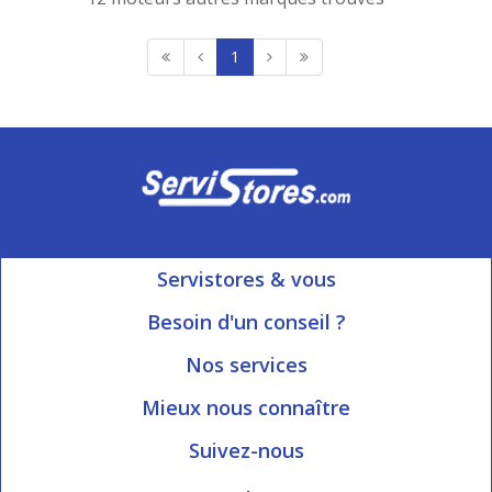
1
Servistores & vous
Mon compte
Besoin d'un conseil ?
Nous contacter
Ouvert du Lundi au Vendredi
Nos services
8h15 à 12h00 | 13h30 à 16h45
Informations livraison
Mieux nous connaître
Qui sommes-nous?
Blog Servistores
Suivez-nous
Nos valeurs
Plan du site