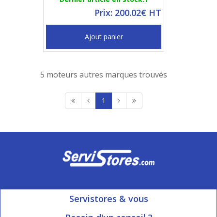
Prix: 200.02€ HT
Ajout panier
5 moteurs autres marques trouvés
1
Servistores & vous
Mon compte