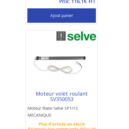
Prix: 116.1€ HT
Ajout panier
Moteur volet roulant
SV350053
Moteur filaire Selve SP1/13
MECANIQUE
Plus d'article en stock
Réappro: Sur commande délai 10