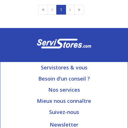
1
Servistores & vous
Mon compte
Besoin d'un conseil ?
Nous contacter
Ouvert du Lundi au Vendredi
Nos services
8h15 à 12h00 | 13h30 à 16h45
Informations livraison
Mieux nous connaître
Qui sommes-nous?
Blog Servistores
Suivez-nous
Nos valeurs
Plan du site
Newsletter